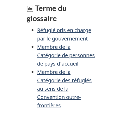
a
é
Terme du
p
t
glossaire
a
r
Réfugié pris en charge
o
g
par le gouvernement
a
Membre de la
e
c
Catégorie de personnes
de pays d’accueil
t
Membre de la
i
Catégorie des réfugiés
o
au sens de la
n
Convention outre-
frontières
s