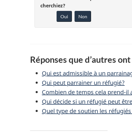
é
cherchiez?
o
Oui
Non
t
n
n
a
e
i
z
Réponses que d’autres ont 
l
v
Qui est admissible à un parrain
s
o
Qui peut parrainer un réfugié?
d
t
Combien de temps cela prend-il 
Qui décide si un réfugié peut être
r
e
Quel type de soutien les réfugiés
e
l
r