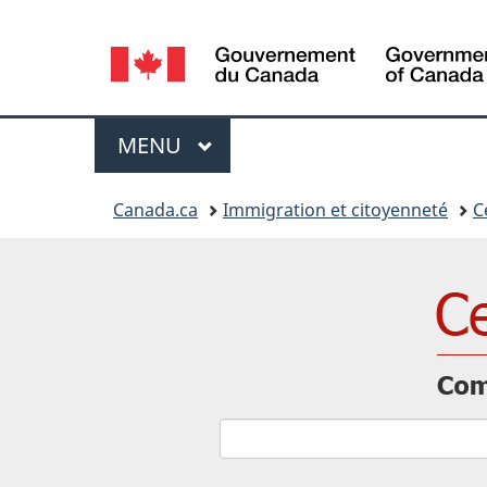
Sélection
de
la
Menu
MENU
PRINCIPAL
langue
Vous
Canada.ca
Immigration et citoyenneté
C
êtes
ici
: