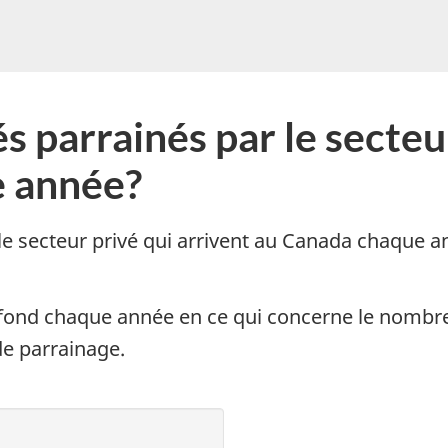
pouvons-
nous
vous
aider?
s parrainés par le secteu
e année?
e secteur privé qui arrivent au Canada chaque an
lafond chaque année en ce qui concerne le nom
de parrainage.