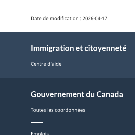
u
r
Date de modification :
2026-04-17
c
e
À
t
Immigration et citoyenneté
propos
t
de
Centre d'aide
e
ce
p
site
a
Gouvernement du Canada
g
Toutes les coordonnées
e
Thèmes
Emplois