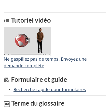
c
e
Tutoriel vidéo
t
t
e
p
a
g
Ne gaspillez pas de temps. Envoyez une
demande complète
e
Formulaire et guide
Recherche rapide pour formulaires
Terme du glossaire