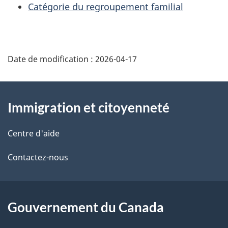
Catégorie du regroupement familial
Date de modification :
2026-04-17
À
Immigration et citoyenneté
propos
de
Centre d'aide
ce
Contactez-nous
site
Gouvernement du Canada