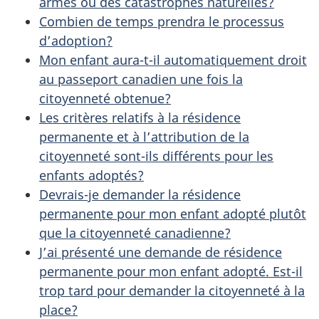
e
armés ou des catastrophes naturelles?
e
Combien de temps prendra le processus
r
d’adoption?
l
é
Mon enfant aura-t-il automatiquement droit
t
a
au passeport canadien une fois la
r
citoyenneté obtenue?
p
o
Les critères relatifs à la résidence
a
a
permanente et à l’attribution de la
citoyenneté sont-ils différents pour les
c
g
enfants adoptés?
t
Devrais-je demander la résidence
e
i
permanente pour mon enfant adopté plutôt
o
que la citoyenneté canadienne?
n
J’ai présenté une demande de résidence
s
permanente pour mon enfant adopté. Est-il
u
trop tard pour demander la citoyenneté à la
place?
r