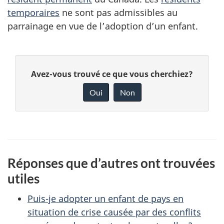
temporaires
ne sont pas admissibles au
parrainage en vue de l’adoption d’un enfant.
D
D
Avez-vous trouvé ce que vous cherchiez?
é
o
Oui
Non
n
t
n
a
e
i
z
Réponses que d’autres ont trouvées
v
l
utiles
o
s
t
Puis-je adopter un enfant de pays en
r
d
situation de crise causée par des conflits