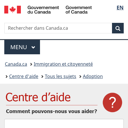
/
Sélec
EN
Passer
Passer
Passer
Government
au
à
à
de
of
contenu
« Au
la
Canada
Recherche
Rechercher
principal
sujet
version
Rec
la
dans
du
HTML
IRCC
gouvernement »
simplifiée
langu
Menu
MENU
PRINCIPAL
Vous
Canada.ca
Immigration et citoyenneté
êtes
Centre d’aide
Tous les sujets
Adoption
ici
:
Comment