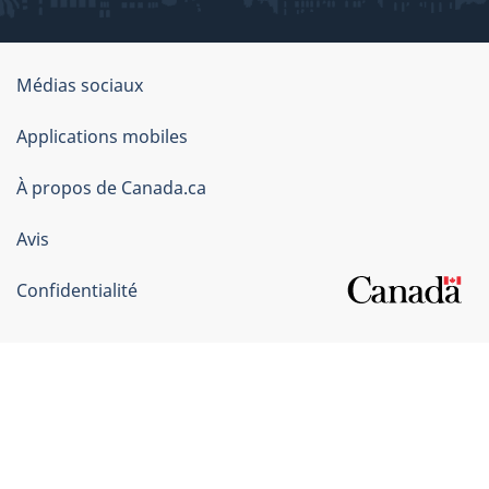
Organisation
Médias sociaux
du
Applications mobiles
gouvernement
du
À propos de Canada.ca
Canada
Avis
Confidentialité