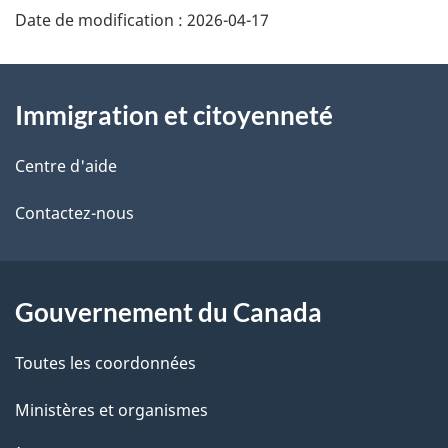
Date de modification :
2026-04-17
À
Immigration et citoyenneté
propos
de
Centre d'aide
ce
Contactez-nous
site
Gouvernement du Canada
Toutes les coordonnées
Ministères et organismes