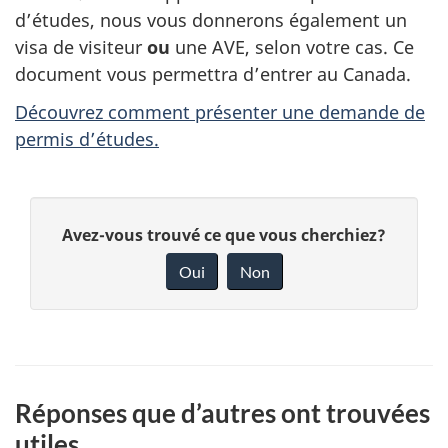
d’études, nous vous donnerons également un
visa de visiteur
ou
une AVE, selon votre cas. Ce
document vous permettra d’entrer au Canada.
Découvrez comment présenter une demande de
permis d’études.
D
D
Avez-vous trouvé ce que vous cherchiez?
é
o
Oui
Non
n
t
n
a
e
i
z
Réponses que d’autres ont trouvées
v
l
utiles