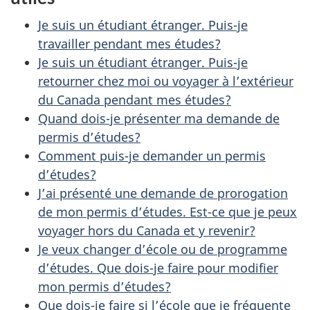
o
s
t
Je suis un étudiant étranger. Puis-je
r
d
travailler pendant mes études?
e
Je suis un étudiant étranger. Puis-je
e
retourner chez moi ou voyager à l’extérieur
r
du Canada pendant mes études?
l
é
Quand dois-je présenter ma demande de
t
a
permis d’études?
r
Comment puis-je demander un permis
p
o
d’études?
a
a
J’ai présenté une demande de prorogation
de mon permis d’études. Est-ce que je peux
c
g
voyager hors du Canada et y revenir?
t
Je veux changer d’école ou de programme
e
i
d’études. Que dois-je faire pour modifier
o
mon permis d’études?
n
Que dois-je faire si l’école que je fréquente