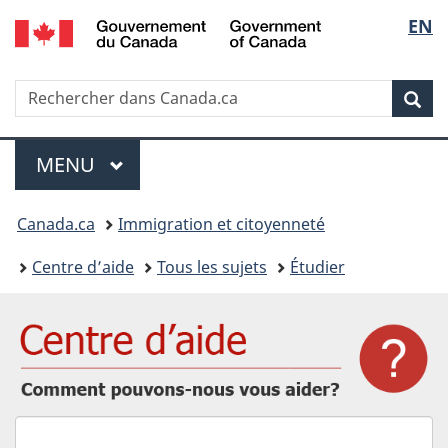
/
Sélec
EN
Passer
Passer
Passer
Government
au
à
à
de
of
contenu
« Au
la
Canada
Recherche
Rechercher
principal
sujet
version
Rec
la
dans
du
HTML
IRCC
gouvernement »
simplifiée
langu
Menu
MENU
PRINCIPAL
Vous
Canada.ca
Immigration et citoyenneté
êtes
Centre d’aide
Tous les sujets
Étudier
ici
:
Comment