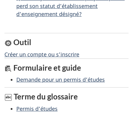
s
perd son statut d’établissement
u
d’enseignement désigné?
r
c
e
Outil
t
Créer un compte ou s’inscrire
t
Formulaire et guide
e
p
Demande pour un permis d’études
a
Terme du glossaire
g
e
Permis d’études