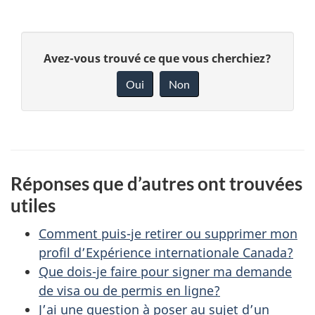
D
D
Avez-vous trouvé ce que vous cherchiez?
é
o
Oui
Non
n
t
n
a
e
i
z
Réponses que d’autres ont trouvées
v
l
utiles
o
s
t
Comment puis-je retirer ou supprimer mon
r
d
profil d’Expérience internationale Canada?
e
Que dois-je faire pour signer ma demande
e
de visa ou de permis en ligne?
r
J’ai une question à poser au sujet d’un