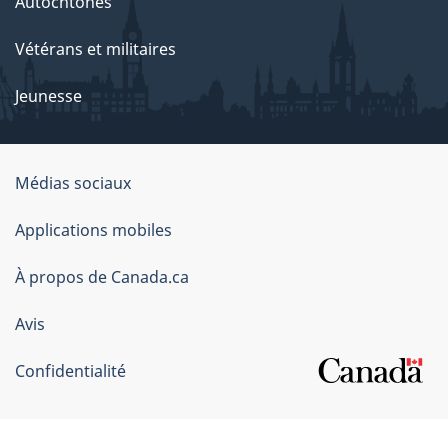
Autochtones
Vétérans et militaires
Jeunesse
Organisation
Médias sociaux
du
Applications mobiles
gouvernement
du
À propos de Canada.ca
Canada
Avis
Confidentialité