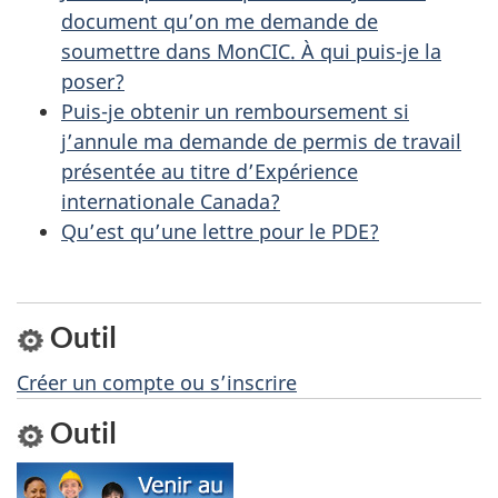
l
é
document qu’on me demande de
t
a
soumettre dans MonCIC. À qui puis-je la
r
poser?
p
o
Puis-je obtenir un remboursement si
a
a
j’annule ma demande de permis de travail
présentée au titre d’Expérience
c
g
internationale Canada?
t
Qu’est qu’une lettre pour le PDE?
e
i
o
n
Outil
s
u
Créer un compte ou s’inscrire
r
Outil
c
e