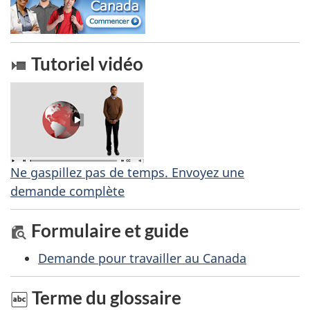
t
t
e
Tutoriel vidéo
p
a
g
e
Ne gaspillez pas de temps. Envoyez une
demande complète
Formulaire et guide
Demande pour travailler au Canada
Terme du glossaire