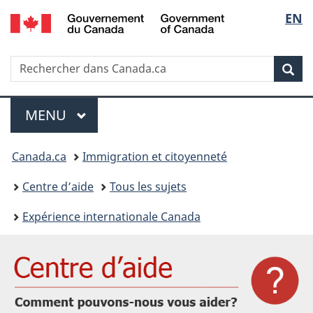
/
Sélec
EN
Passer
Passer
Passer
Government
au
à
à
de
of
contenu
« Au
la
Canada
Recherche
Rechercher
principal
sujet
version
Rec
la
dans
du
HTML
IRCC
gouvernement »
simplifiée
langu
Menu
MENU
PRINCIPAL
Vous
Canada.ca
Immigration et citoyenneté
êtes
Centre d’aide
Tous les sujets
ici
Expérience internationale Canada
: