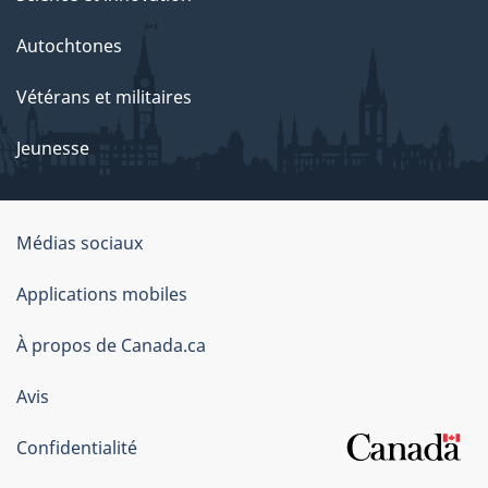
Autochtones
Vétérans et militaires
Jeunesse
Organisation
Médias sociaux
du
Applications mobiles
gouvernement
du
À propos de Canada.ca
Canada
Avis
Confidentialité