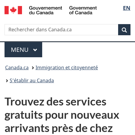
/
Sélec
EN
Passer
Passer
Passer
Government
au
à
à
de
of
contenu
« Au
la
Canada
Recherche
Rechercher
principal
sujet
version
Rec
la
dans
du
HTML
IRCC
gouvernement »
simplifiée
langu
Menu
MENU
PRINCIPAL
Vous
Canada.ca
Immigration et citoyenneté
êtes
S’établir au Canada
ici
Trouvez des services
:
gratuits pour nouveaux
arrivants près de chez