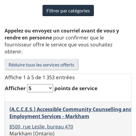
catégories
Filtrer par catégories
Appelez ou envoyez un courriel avant de vous y
rendre en personne
pour confirmer que le
fournisseur offre le service que vous souhaitez
obtenir.
Réduire tous les services offerts
Affiche 1 à 5 de 1 353 entrées
Afficher
points de service
Information
(A.C.C.E.S.) Accessible Community Counselling and
sur le
Services
Employment Services - Markham
bureau
offerts
8500, rue Leslie, bureau 470
Markham (Ontario)