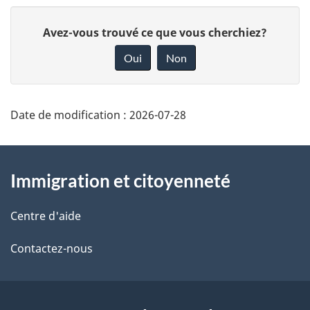
D
Avez-vous trouvé ce que vous cherchiez?
o
Oui
Non
n
n
e
Date de modification :
2026-07-28
z
À
v
Immigration et citoyenneté
o
propos
t
de
Centre d'aide
r
e
ce
Contactez-nous
r
site
é
t