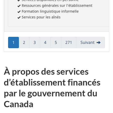
Ressources générales sur l’établissement
Formation linguistique informelle
Services pour les aînés
Aller
1
Aller
2
Aller
3
Aller
4
Aller
5
Aller
271
Suivant
à:
à:
à:
à:
à:
à:
Page
Page
Page
Page
Page
Page
À propos des services
d’établissement financés
par le gouvernement du
Canada