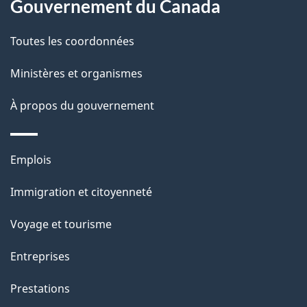
Gouvernement du Canada
r
o
Toutes les coordonnées
a
Ministères et organismes
c
t
À propos du gouvernement
i
o
Thèmes
Emplois
n
et
s
Immigration et citoyenneté
sujets
u
Voyage et tourisme
r
c
Entreprises
e
Prestations
t