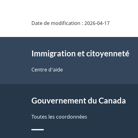
n
s
Date de modification :
2026-04-17
u
À
r
Immigration et citoyenneté
propos
c
e
de
Centre d'aide
t
ce
t
site
Gouvernement du Canada
e
p
Toutes les coordonnées
a