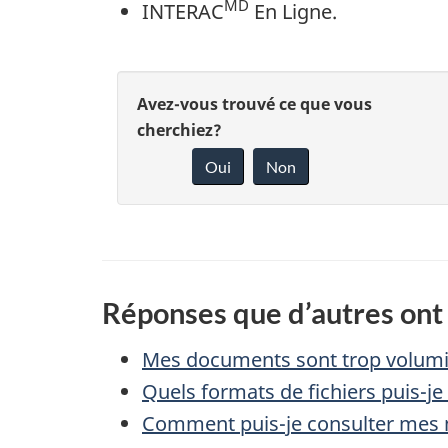
MD
INTERAC
En Ligne.
D
D
Avez-vous trouvé ce que vous
é
cherchiez?
o
Oui
Non
t
n
n
a
e
i
z
Réponses que d’autres ont 
l
v
Mes documents sont trop volumine
s
o
Quels formats de fichiers puis-j
d
t
Comment puis-je consulter mes