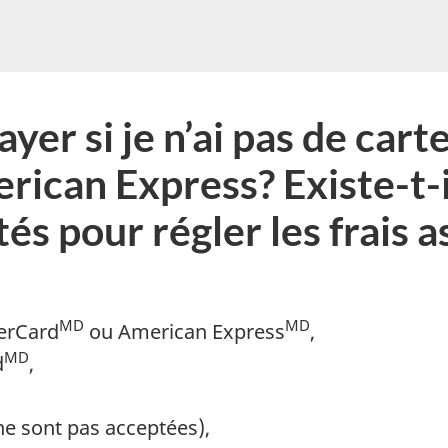
pouvons-
nous
vous
aider?
er si je n’ai pas de carte
ican Express? Existe-t-i
s pour régler les frais a
MD
MD
erCard
ou American Express
,
MD
d
,
ne sont pas acceptées),