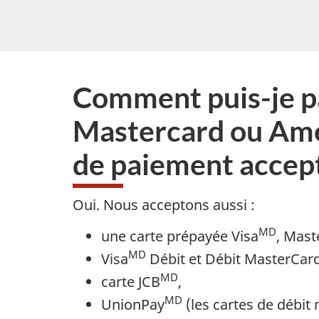
Comment puis-je pay
Mastercard ou Amer
de paiement accepté
Oui. Nous acceptons aussi :
MD
une carte prépayée Visa
, Mast
MD
Visa
Débit et Débit MasterCar
MD
carte JCB
,
MD
UnionPay
(les cartes de débit 