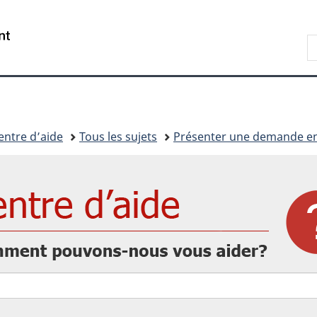
Passer
Passer
Passer
au
à
à
/
R
contenu
« Au
la
Government
d
principal
sujet
version
of
I
du
HTML
Canada
gouvernement »
simplifiée
entre d’aide
Tous les sujets
Présenter une demande en
Comment