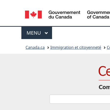
Sélection
de
la
Menu
MENU
PRINCIPAL
langue
Vous
Canada.ca
Immigration et citoyenneté
C
êtes
ici
: