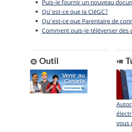
Puis-je fournir un nouveau docu
r
e
Qu'est-ce que la CléGC?
e
l
Qu'est-ce que Parentaire de con
r
Comment puis-je téléverser des
a
é
p
t
a
Outil
Tu
r
o
g
a
e
c
Autor
t
élect
i
vous 
o