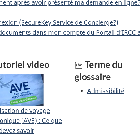
ment après avoir présenté ma demande en ligne
nexion (SecureKey Service de Concierge?)
 documents dans mon compte du Portail d’IRCC 
toriel video
Terme du
glossaire
Admissibilité
isation de voyage
ronique (AVE) : Ce que
devez savoir