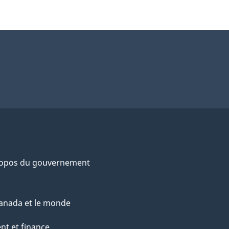
ropos du gouvernement
anada et le monde
nt et finance