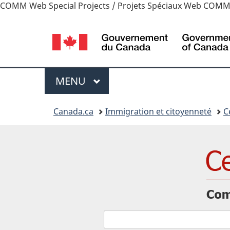
COMM Web Special Projects / Projets Spéciaux Web COMM
Sélection
de
la
Menu
MENU
PRINCIPAL
langue
Vous
Canada.ca
Immigration et citoyenneté
C
êtes
ici
: