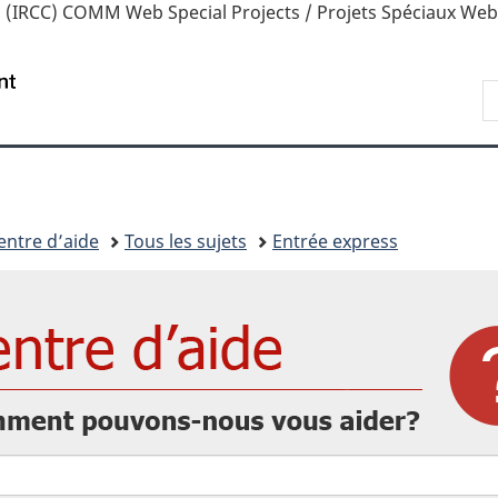
 (IRCC)
COMM Web Special Projects / Projets Spéciaux We
Passer
Passer
Passer
au
à
à
contenu
« Au
la
/
R
principal
sujet
version
Government
d
du
HTML
of
I
gouvernement »
simplifiée
Canada
entre d’aide
Tous les sujets
Entrée express
Comment