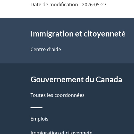
Date de modification :
2026-05-27
À
Immigration et citoyenneté
propos
de
Centre d'aide
ce
site
Gouvernement du Canada
Toutes les coordonnées
Thèmes
Emplois
et
Immigration et citoyenneté